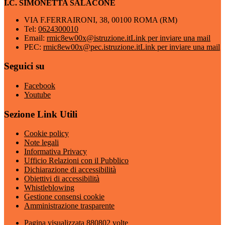
I.C. SIMONETTA SALACONE
VIA F.FERRAIRONI, 38, 00100 ROMA (RM)
Tel:
0624300010
Email:
rmic8ew00x@istruzione.it
Link per inviare una mail
PEC:
rmic8ew00x@pec.istruzione.it
Link per inviare una mail
Seguici su
Facebook
Youtube
Sezione Link Utili
Cookie policy
Note legali
Informativa Privacy
Ufficio Relazioni con il Pubblico
Dichiarazione di accessibilità
Obiettivi di accessibilità
Whistleblowing
Gestione consensi cookie
Amministrazione trasparente
Pagina visualizzata
880802
volte