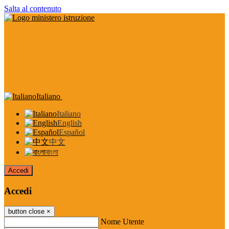
Salta al contenuto
Italiano
Italiano
English
Español
中文
বাংলা
Accedi
Accedi
button close
×
Nome Utente