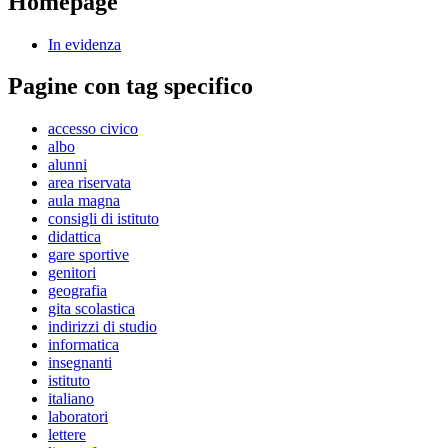
Homepage
In evidenza
Pagine con tag specifico
accesso civico
albo
alunni
area riservata
aula magna
consigli di istituto
didattica
gare sportive
genitori
geografia
gita scolastica
indirizzi di studio
informatica
insegnanti
istituto
italiano
laboratori
lettere