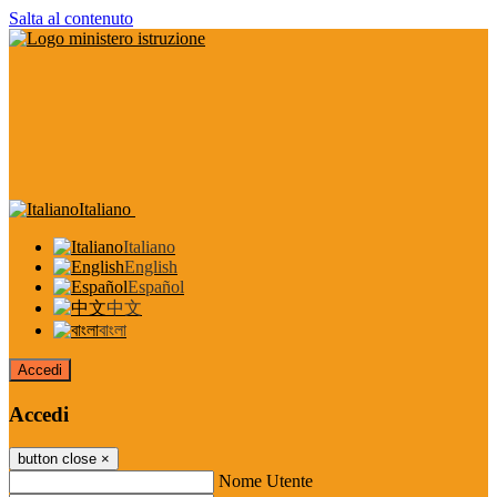
Salta al contenuto
Italiano
Italiano
English
Español
中文
বাংলা
Accedi
Accedi
button close
×
Nome Utente