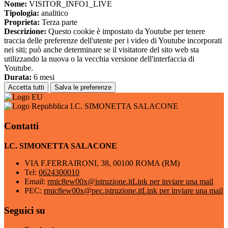
Nome:
VISITOR_INFO1_LIVE
Tipologia:
analitico
Proprieta:
Terza parte
Descrizione:
Questo cookie è impostato da Youtube per tenere
traccia delle preferenze dell'utente per i video di Youtube incorporati
nei siti; può anche determinare se il visitatore del sito web sta
utilizzando la nuova o la vecchia versione dell'interfaccia di
Youtube.
Durata:
6 mesi
Accetta tutti
Salva le preferenze
I.C. SIMONETTA SALACONE
Contatti
I.C. SIMONETTA SALACONE
VIA F.FERRAIRONI, 38, 00100 ROMA (RM)
Tel:
0624300010
Email:
rmic8ew00x@istruzione.it
Link per inviare una mail
PEC:
rmic8ew00x@pec.istruzione.it
Link per inviare una mail
Seguici su