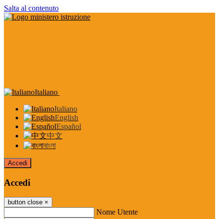
Salta al contenuto
Italiano
Italiano
English
Español
中文
বাংলা
Accedi
Accedi
button close
×
Nome Utente