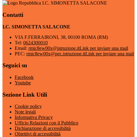
I.C. SIMONETTA SALACONE
Contatti
I.C. SIMONETTA SALACONE
VIA F.FERRAIRONI, 38, 00100 ROMA (RM)
Tel:
0624300010
Email:
rmic8ew00x@istruzione.it
Link per inviare una mail
PEC:
rmic8ew00x@pec.istruzione.it
Link per inviare una mail
Seguici su
Facebook
Youtube
Sezione Link Utili
Cookie policy
Note legali
Informativa Privacy
Ufficio Relazioni con il Pubblico
Dichiarazione di accessibilità
Obiettivi di accessibilità