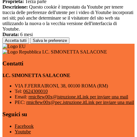
Proprieta:
Terza parte
Descrizione:
Questo cookie è impostato da Youtube per tenere
traccia delle preferenze dell'utente per i video di Youtube incorporati
nei siti; può anche determinare se il visitatore del sito web sta
utilizzando la nuova o la vecchia versione dell'interfaccia di
Youtube.
Durata:
6 mesi
Accetta tutti
Salva le preferenze
I.C. SIMONETTA SALACONE
Contatti
I.C. SIMONETTA SALACONE
VIA F.FERRAIRONI, 38, 00100 ROMA (RM)
Tel:
0624300010
Email:
rmic8ew00x@istruzione.it
Link per inviare una mail
PEC:
rmic8ew00x@pec.istruzione.it
Link per inviare una mail
Seguici su
Facebook
Youtube