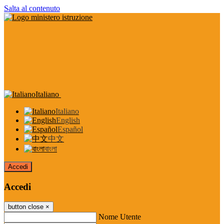
Salta al contenuto
Italiano
Italiano
English
Español
中文
বাংলা
Accedi
Accedi
button close
×
Nome Utente