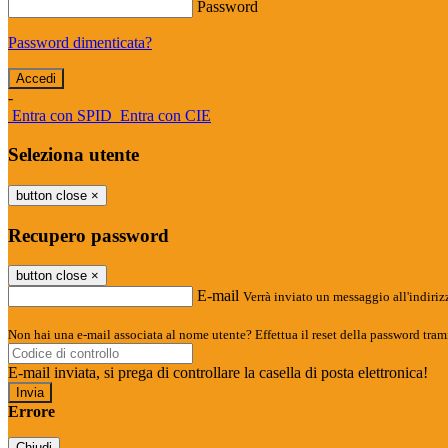
Password
Password dimenticata?
-
Entra con SPID
Entra con CIE
Seleziona utente
button close
×
Recupero password
button close
×
E-mail
Verrà inviato un messaggio all'indirizz
Non hai una e-mail associata al nome utente? Effettua il reset della password tram
E-mail inviata, si prega di controllare la casella di posta elettronica!
Errore
Chiudi