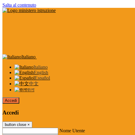
Salta al contenuto
Italiano
Italiano
English
Español
中文
বাংলা
Accedi
Accedi
button close
×
Nome Utente