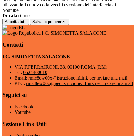
utilizzando la nuova o la vecchia versione dell'interfaccia di
Youtube.
Durata:
6 mesi
Accetta tutti
Salva le preferenze
I.C. SIMONETTA SALACONE
Contatti
I.C. SIMONETTA SALACONE
VIA F.FERRAIRONI, 38, 00100 ROMA (RM)
Tel:
0624300010
Email:
rmic8ew00x@istruzione.it
Link per inviare una mail
PEC:
rmic8ew00x@pec.istruzione.it
Link per inviare una mail
Seguici su
Facebook
Youtube
Sezione Link Utili
Cookie policy