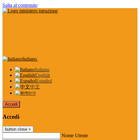
Salta al contenuto
Italiano
Italiano
English
Español
中文
বাংলা
Accedi
Accedi
button close
×
Nome Utente