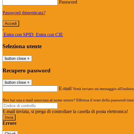
Password
Password dimenticata?
-
Entra con SPID
Entra con CIE
Seleziona utente
button close
×
Recupero password
button close
×
E-mail
Verrà inviato un messaggio all'indirizz
Non hai una e-mail associata al nome utente? Effettua il reset della password tram
E-mail inviata, si prega di controllare la casella di posta elettronica!
Errore
Chiudi