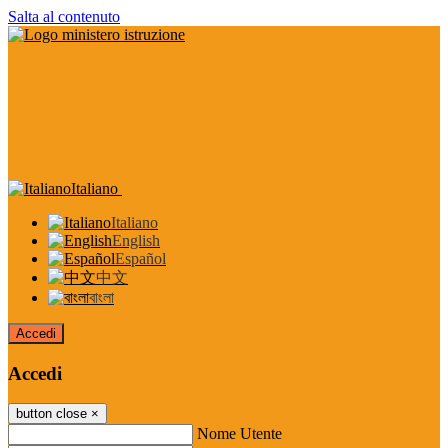
Salta al contenuto
Italiano
Italiano
English
Español
中文
বাংলা
Accedi
Accedi
button close
×
Nome Utente