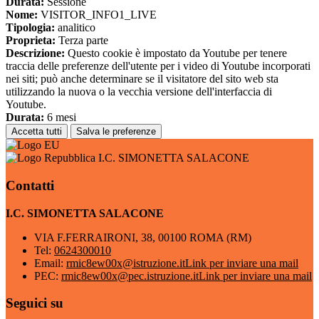
Durata:
Sessione
Nome:
VISITOR_INFO1_LIVE
Tipologia:
analitico
Proprieta:
Terza parte
Descrizione:
Questo cookie è impostato da Youtube per tenere
traccia delle preferenze dell'utente per i video di Youtube incorporati
nei siti; può anche determinare se il visitatore del sito web sta
utilizzando la nuova o la vecchia versione dell'interfaccia di
Youtube.
Durata:
6 mesi
Accetta tutti
Salva le preferenze
I.C. SIMONETTA SALACONE
Contatti
I.C. SIMONETTA SALACONE
VIA F.FERRAIRONI, 38, 00100 ROMA (RM)
Tel:
0624300010
Email:
rmic8ew00x@istruzione.it
Link per inviare una mail
PEC:
rmic8ew00x@pec.istruzione.it
Link per inviare una mail
Seguici su