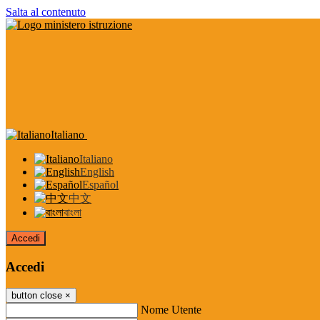
Salta al contenuto
Italiano
Italiano
English
Español
中文
বাংলা
Accedi
Accedi
button close
×
Nome Utente