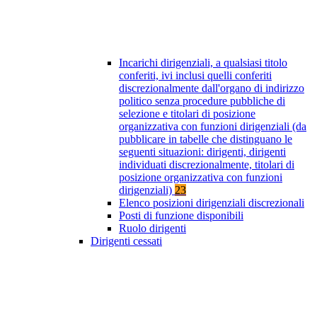
Incarichi dirigenziali, a qualsiasi titolo
conferiti, ivi inclusi quelli conferiti
discrezionalmente dall'organo di indirizzo
politico senza procedure pubbliche di
selezione e titolari di posizione
organizzativa con funzioni dirigenziali (da
pubblicare in tabelle che distinguano le
seguenti situazioni: dirigenti, dirigenti
individuati discrezionalmente, titolari di
posizione organizzativa con funzioni
dirigenziali)
23
Elenco posizioni dirigenziali discrezionali
Posti di funzione disponibili
Ruolo dirigenti
Dirigenti cessati