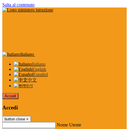
Salta al contenuto
Italiano
Italiano
English
Español
中文
বাংলা
Accedi
Accedi
button close
×
Nome Utente