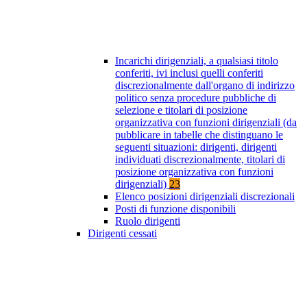
Incarichi dirigenziali, a qualsiasi titolo
conferiti, ivi inclusi quelli conferiti
discrezionalmente dall'organo di indirizzo
politico senza procedure pubbliche di
selezione e titolari di posizione
organizzativa con funzioni dirigenziali (da
pubblicare in tabelle che distinguano le
seguenti situazioni: dirigenti, dirigenti
individuati discrezionalmente, titolari di
posizione organizzativa con funzioni
dirigenziali)
23
Elenco posizioni dirigenziali discrezionali
Posti di funzione disponibili
Ruolo dirigenti
Dirigenti cessati