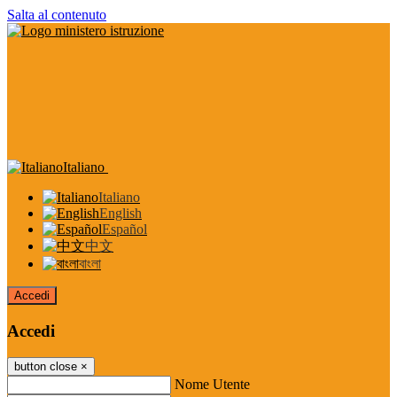
Salta al contenuto
Italiano
Italiano
English
Español
中文
বাংলা
Accedi
Accedi
button close
×
Nome Utente