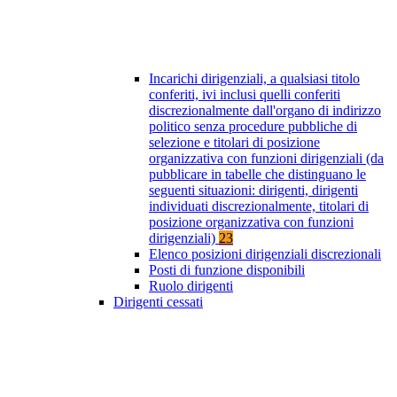
Incarichi dirigenziali, a qualsiasi titolo
conferiti, ivi inclusi quelli conferiti
discrezionalmente dall'organo di indirizzo
politico senza procedure pubbliche di
selezione e titolari di posizione
organizzativa con funzioni dirigenziali (da
pubblicare in tabelle che distinguano le
seguenti situazioni: dirigenti, dirigenti
individuati discrezionalmente, titolari di
posizione organizzativa con funzioni
dirigenziali)
23
Elenco posizioni dirigenziali discrezionali
Posti di funzione disponibili
Ruolo dirigenti
Dirigenti cessati