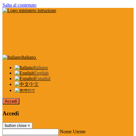
Salta al contenuto
Italiano
Italiano
English
Español
中文
বাংলা
Accedi
Accedi
button close
×
Nome Utente