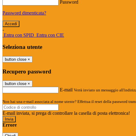
Password
Password dimenticata?
-
Entra con SPID
Entra con CIE
Seleziona utente
button close
×
Recupero password
button close
×
E-mail
Verrà inviato un messaggio all'indirizz
Non hai una e-mail associata al nome utente? Effettua il reset della password tram
E-mail inviata, si prega di controllare la casella di posta elettronica!
Errore
Chiudi