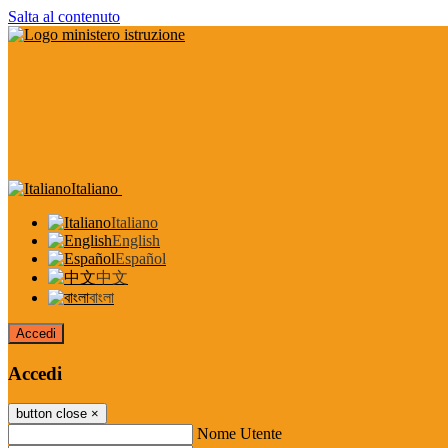
Salta al contenuto
Italiano
Italiano
English
Español
中文
বাংলা
Accedi
Accedi
button close
×
Nome Utente