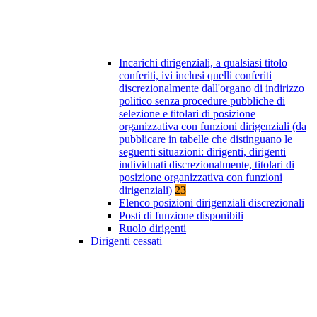
Incarichi dirigenziali, a qualsiasi titolo
conferiti, ivi inclusi quelli conferiti
discrezionalmente dall'organo di indirizzo
politico senza procedure pubbliche di
selezione e titolari di posizione
organizzativa con funzioni dirigenziali (da
pubblicare in tabelle che distinguano le
seguenti situazioni: dirigenti, dirigenti
individuati discrezionalmente, titolari di
posizione organizzativa con funzioni
dirigenziali)
23
Elenco posizioni dirigenziali discrezionali
Posti di funzione disponibili
Ruolo dirigenti
Dirigenti cessati