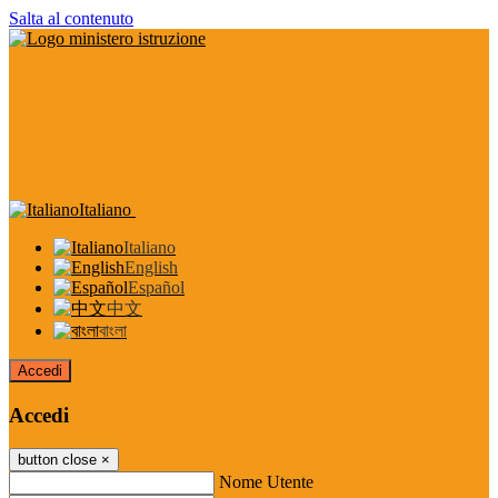
Salta al contenuto
Italiano
Italiano
English
Español
中文
বাংলা
Accedi
Accedi
button close
×
Nome Utente