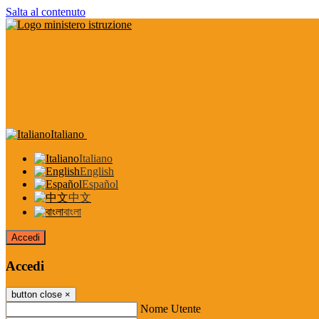
Salta al contenuto
Italiano
Italiano
English
Español
中文
বাংলা
Accedi
Accedi
button close
×
Nome Utente