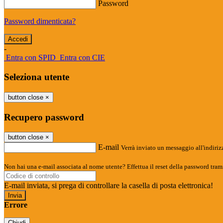
Password
Password dimenticata?
-
Entra con SPID
Entra con CIE
Seleziona utente
button close
×
Recupero password
button close
×
E-mail
Verrà inviato un messaggio all'indirizz
Non hai una e-mail associata al nome utente? Effettua il reset della password tram
E-mail inviata, si prega di controllare la casella di posta elettronica!
Errore
Chiudi