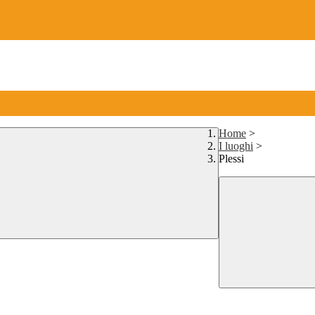
Home
>
I luoghi
>
Plessi