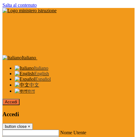
Salta al contenuto
Italiano
Italiano
English
Español
中文
বাংলা
Accedi
Accedi
button close
×
Nome Utente