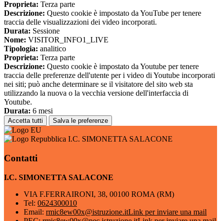
Proprieta:
Terza parte
Descrizione:
Questo cookie è impostato da YouTube per tenere
traccia delle visualizzazioni dei video incorporati.
Durata:
Sessione
Nome:
VISITOR_INFO1_LIVE
Tipologia:
analitico
Proprieta:
Terza parte
Descrizione:
Questo cookie è impostato da Youtube per tenere
traccia delle preferenze dell'utente per i video di Youtube incorporati
nei siti; può anche determinare se il visitatore del sito web sta
utilizzando la nuova o la vecchia versione dell'interfaccia di
Youtube.
Durata:
6 mesi
Accetta tutti
Salva le preferenze
I.C. SIMONETTA SALACONE
Contatti
I.C. SIMONETTA SALACONE
VIA F.FERRAIRONI, 38, 00100 ROMA (RM)
Tel:
0624300010
Email:
rmic8ew00x@istruzione.it
Link per inviare una mail
PEC:
rmic8ew00x@pec.istruzione.it
Link per inviare una mail