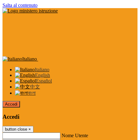
Salta al contenuto
Italiano
Italiano
English
Español
中文
বাংলা
Accedi
Accedi
button close
×
Nome Utente