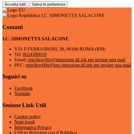
Accetta tutti
Salva le preferenze
I.C. SIMONETTA SALACONE
Contatti
I.C. SIMONETTA SALACONE
VIA F.FERRAIRONI, 38, 00100 ROMA (RM)
Tel:
0624300010
Email:
rmic8ew00x@istruzione.it
Link per inviare una mail
PEC:
rmic8ew00x@pec.istruzione.it
Link per inviare una mail
Seguici su
Facebook
Youtube
Sezione Link Utili
Cookie policy
Note legali
Informativa Privacy
Ufficio Relazioni con il Pubblico