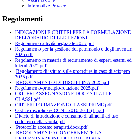
Assicurazione
Informative Privacy
Regolamenti
INDICAZIONI E CRITERI PER LA FORMULAZIONE
DELL’ORARIO DELLE LEZIONI
Regolamento attività negoziale 2025.pdf
Regolamento per la gestione del patrimonio e degli inventari
2025.pdf
Regolamento in materia di reclutamento di esperti esterni ed
interni 2025.pdf
Regolamento di istituto sulle procedure in caso di sciopero
2025.pdf
REGOLAMENTO DI DISCIPLINA 2025.pdf
Regolamento-principio-rotazione 2025.pdf
CRITERI ASSEGNAZIONE DOCENTI ALLE
CLASSI.pdf
CRITERI FORMAZIONE CLASSI PRIME.pdf
Codice disciplinare CCNL 2016-2018 (1).pdf
Divieto di introduzione e consumo di alimenti ad uso
collettivo nella scuola.pdf
Protocollo accesso terapisti.docx.pdf
REGOLAMENTO CONCERNENTE LA
DETERMINAZIONE DEI CRITERI PER