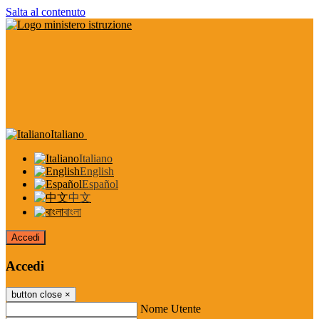
Salta al contenuto
Italiano
Italiano
English
Español
中文
বাংলা
Accedi
Accedi
button close
×
Nome Utente