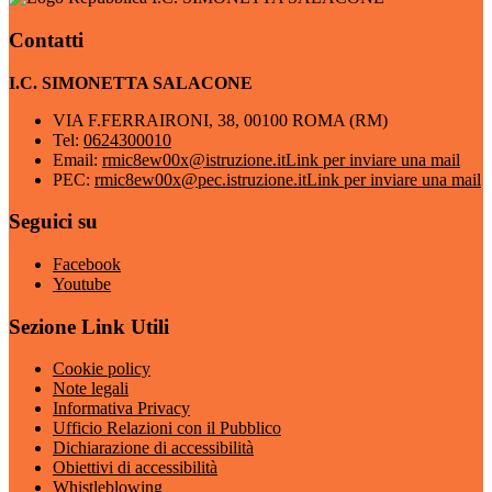
Contatti
I.C. SIMONETTA SALACONE
VIA F.FERRAIRONI, 38, 00100 ROMA (RM)
Tel:
0624300010
Email:
rmic8ew00x@istruzione.it
Link per inviare una mail
PEC:
rmic8ew00x@pec.istruzione.it
Link per inviare una mail
Seguici su
Facebook
Youtube
Sezione Link Utili
Cookie policy
Note legali
Informativa Privacy
Ufficio Relazioni con il Pubblico
Dichiarazione di accessibilità
Obiettivi di accessibilità
Whistleblowing