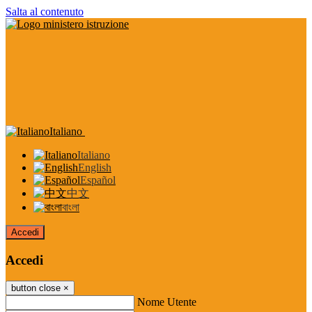
Salta al contenuto
Italiano
Italiano
English
Español
中文
বাংলা
Accedi
Accedi
button close
×
Nome Utente