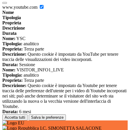
www.youtube.com
Nome
Tipologia
Proprieta
Descrizione
Durata
Nome:
YSC
Tipologia:
analitico
Proprieta:
Terza parte
Descrizione:
Questo cookie è impostato da YouTube per tenere
traccia delle visualizzazioni dei video incorporati.
Durata:
Sessione
Nome:
VISITOR_INFO1_LIVE
Tipologia:
analitico
Proprieta:
Terza parte
Descrizione:
Questo cookie è impostato da Youtube per tenere
traccia delle preferenze dell'utente per i video di Youtube incorporati
nei siti; può anche determinare se il visitatore del sito web sta
utilizzando la nuova o la vecchia versione dell'interfaccia di
Youtube.
Durata:
6 mesi
Accetta tutti
Salva le preferenze
I.C. SIMONETTA SALACONE