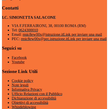
Contatti
I.C. SIMONETTA SALACONE
VIA F.FERRAIRONI, 38, 00100 ROMA (RM)
Tel:
0624300010
Email:
rmic8ew00x@istruzione.it
Link per inviare una mail
PEC:
rmic8ew00x@pec.istruzione.it
Link per inviare una mail
Seguici su
Facebook
Youtube
Sezione Link Utili
Cookie policy
Note legali
Informativa Privacy
Ufficio Relazioni con il Pubblico
Dichiarazione di accessibilità
Obiettivi di accessibilità
Whistleblowing