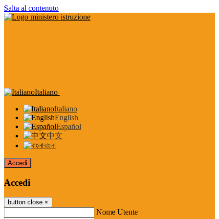
Salta al contenuto
Italiano
Italiano
English
Español
中文
বাংলা
Accedi
Accedi
button close
×
Nome Utente