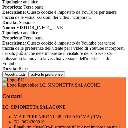
Tipologia:
analitico
Proprieta:
Terza parte
Descrizione:
Questo cookie è impostato da YouTube per tenere
traccia delle visualizzazioni dei video incorporati.
Durata:
Sessione
Nome:
VISITOR_INFO1_LIVE
Tipologia:
analitico
Proprieta:
Terza parte
Descrizione:
Questo cookie è impostato da Youtube per tenere
traccia delle preferenze dell'utente per i video di Youtube incorporati
nei siti; può anche determinare se il visitatore del sito web sta
utilizzando la nuova o la vecchia versione dell'interfaccia di
Youtube.
Durata:
6 mesi
Accetta tutti
Salva le preferenze
I.C. SIMONETTA SALACONE
Contatti
I.C. SIMONETTA SALACONE
VIA F.FERRAIRONI, 38, 00100 ROMA (RM)
Tel:
0624300010
Email:
rmic8ew00x@istruzione.it
Link per inviare una mail