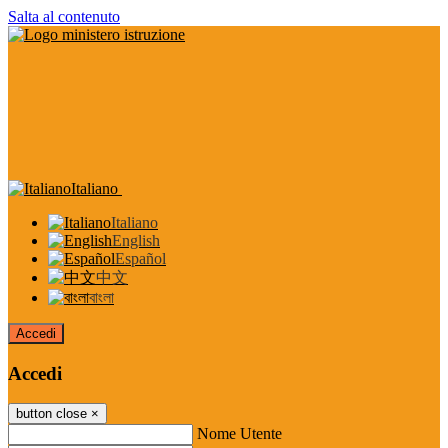
Salta al contenuto
Italiano
Italiano
English
Español
中文
বাংলা
Accedi
Accedi
button close
×
Nome Utente