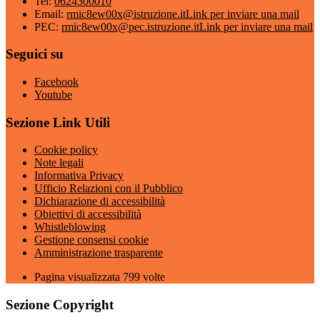
Tel:
0624300010
Email:
rmic8ew00x@istruzione.it
Link per inviare una mail
PEC:
rmic8ew00x@pec.istruzione.it
Link per inviare una mail
Seguici su
Facebook
Youtube
Sezione Link Utili
Cookie policy
Note legali
Informativa Privacy
Ufficio Relazioni con il Pubblico
Dichiarazione di accessibilità
Obiettivi di accessibilità
Whistleblowing
Gestione consensi cookie
Amministrazione trasparente
Pagina visualizzata
799
volte
Sezione Copyright