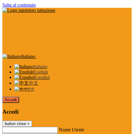
Salta al contenuto
Italiano
Italiano
English
Español
中文
বাংলা
Accedi
Accedi
button close
×
Nome Utente