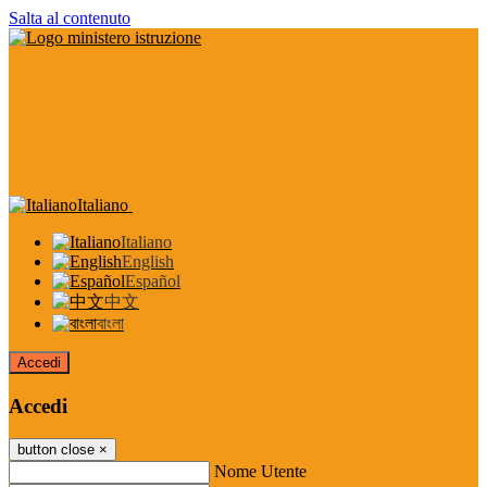
Salta al contenuto
Italiano
Italiano
English
Español
中文
বাংলা
Accedi
Accedi
button close
×
Nome Utente