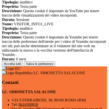
Tipologia:
analitico
Proprieta:
Terza parte
Descrizione:
Questo cookie è impostato da YouTube per tenere
traccia delle visualizzazioni dei video incorporati.
Durata:
Sessione
Nome:
VISITOR_INFO1_LIVE
Tipologia:
analitico
Proprieta:
Terza parte
Descrizione:
Questo cookie è impostato da Youtube per tenere
traccia delle preferenze dell'utente per i video di Youtube incorporati
nei siti; può anche determinare se il visitatore del sito web sta
utilizzando la nuova o la vecchia versione dell'interfaccia di
Youtube.
Durata:
6 mesi
Accetta tutti
Salva le preferenze
I.C. SIMONETTA SALACONE
Contatti
I.C. SIMONETTA SALACONE
VIA F.FERRAIRONI, 38, 00100 ROMA (RM)
Tel:
0624300010
Email:
rmic8ew00x@istruzione.it
Link per inviare una mail