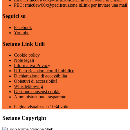
PEC:
rmic8ew00x@pec.istruzione.it
Link per inviare una mail
Seguici su
Facebook
Youtube
Sezione Link Utili
Cookie policy
Note legali
Informativa Privacy
Ufficio Relazioni con il Pubblico
Dichiarazione di accessibilità
Obiettivi di accessibilità
Whistleblowing
Gestione consensi cookie
Amministrazione trasparente
Pagina visualizzata
1034
volte
Sezione Copyright