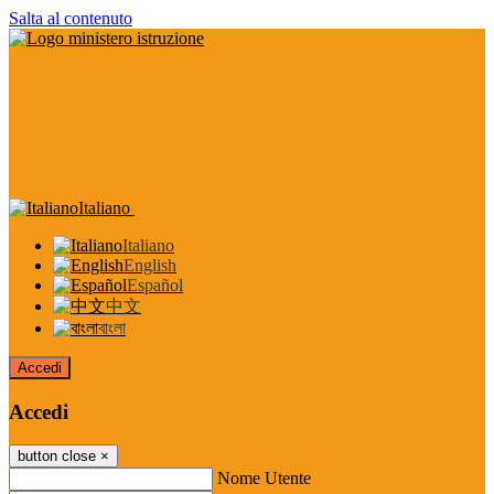
Salta al contenuto
Italiano
Italiano
English
Español
中文
বাংলা
Accedi
Accedi
button close
×
Nome Utente