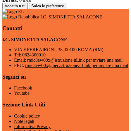
Durata:
6 mesi
Accetta tutti
Salva le preferenze
I.C. SIMONETTA SALACONE
Contatti
I.C. SIMONETTA SALACONE
VIA F.FERRAIRONI, 38, 00100 ROMA (RM)
Tel:
0624300010
Email:
rmic8ew00x@istruzione.it
Link per inviare una mail
PEC:
rmic8ew00x@pec.istruzione.it
Link per inviare una mail
Seguici su
Facebook
Youtube
Sezione Link Utili
Cookie policy
Note legali
Informativa Privacy