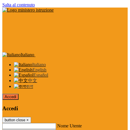
Salta al contenuto
Italiano
Italiano
English
Español
中文
বাংলা
Accedi
Accedi
button close
×
Nome Utente