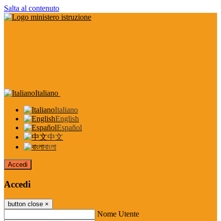
Salta al contenuto
Italiano
Italiano
English
Español
中文
বাংলা
Accedi
Accedi
button close
×
Nome Utente