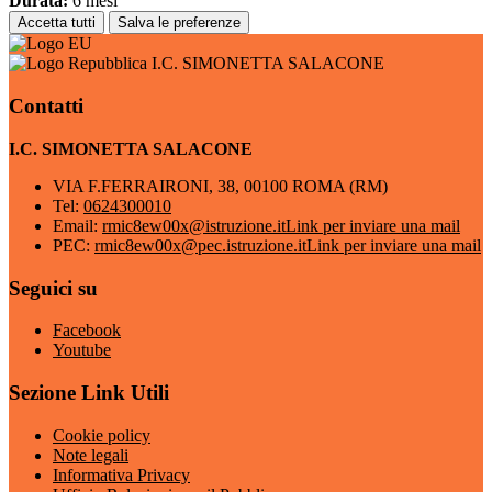
Durata:
6 mesi
Accetta tutti
Salva le preferenze
I.C. SIMONETTA SALACONE
Contatti
I.C. SIMONETTA SALACONE
VIA F.FERRAIRONI, 38, 00100 ROMA (RM)
Tel:
0624300010
Email:
rmic8ew00x@istruzione.it
Link per inviare una mail
PEC:
rmic8ew00x@pec.istruzione.it
Link per inviare una mail
Seguici su
Facebook
Youtube
Sezione Link Utili
Cookie policy
Note legali
Informativa Privacy