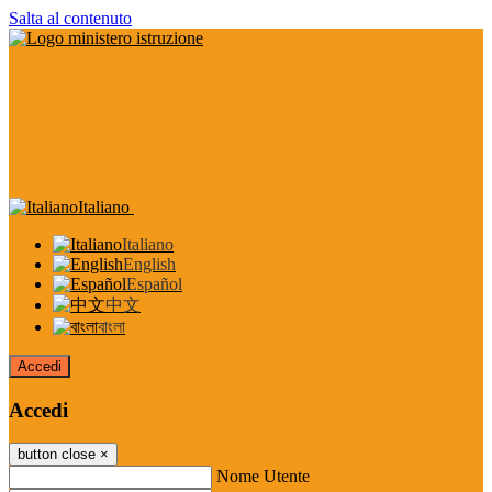
Salta al contenuto
Italiano
Italiano
English
Español
中文
বাংলা
Accedi
Accedi
button close
×
Nome Utente