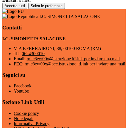
Durata:
6 mesi
Accetta tutti
Salva le preferenze
I.C. SIMONETTA SALACONE
Contatti
I.C. SIMONETTA SALACONE
VIA F.FERRAIRONI, 38, 00100 ROMA (RM)
Tel:
0624300010
Email:
rmic8ew00x@istruzione.it
Link per inviare una mail
PEC:
rmic8ew00x@pec.istruzione.it
Link per inviare una mail
Seguici su
Facebook
Youtube
Sezione Link Utili
Cookie policy
Note legali
Informativa Privacy