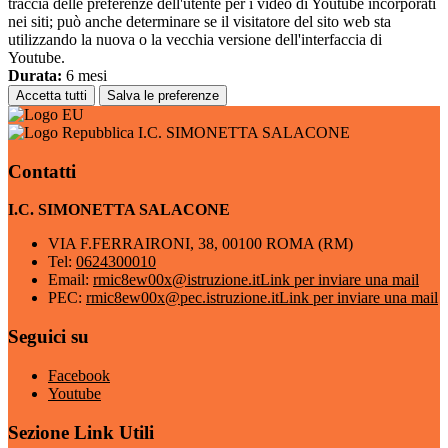
traccia delle preferenze dell'utente per i video di Youtube incorporati
nei siti; può anche determinare se il visitatore del sito web sta
utilizzando la nuova o la vecchia versione dell'interfaccia di
Youtube.
Durata:
6 mesi
Accetta tutti
Salva le preferenze
I.C. SIMONETTA SALACONE
Contatti
I.C. SIMONETTA SALACONE
VIA F.FERRAIRONI, 38, 00100 ROMA (RM)
Tel:
0624300010
Email:
rmic8ew00x@istruzione.it
Link per inviare una mail
PEC:
rmic8ew00x@pec.istruzione.it
Link per inviare una mail
Seguici su
Facebook
Youtube
Sezione Link Utili