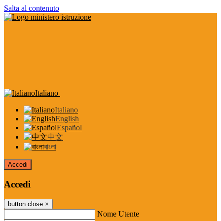
Salta al contenuto
Italiano
Italiano
English
Español
中文
বাংলা
Accedi
Accedi
button close
×
Nome Utente