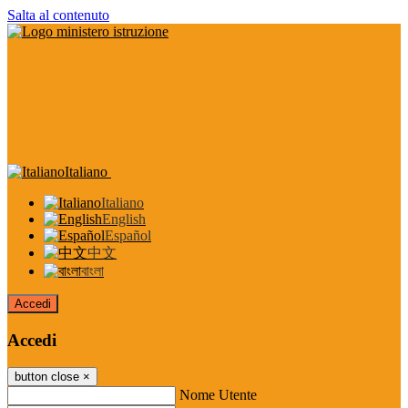
Salta al contenuto
Italiano
Italiano
English
Español
中文
বাংলা
Accedi
Accedi
button close
×
Nome Utente