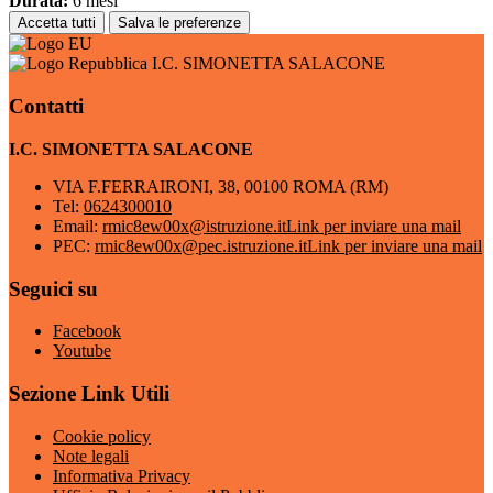
Durata:
6 mesi
Accetta tutti
Salva le preferenze
I.C. SIMONETTA SALACONE
Contatti
I.C. SIMONETTA SALACONE
VIA F.FERRAIRONI, 38, 00100 ROMA (RM)
Tel:
0624300010
Email:
rmic8ew00x@istruzione.it
Link per inviare una mail
PEC:
rmic8ew00x@pec.istruzione.it
Link per inviare una mail
Seguici su
Facebook
Youtube
Sezione Link Utili
Cookie policy
Note legali
Informativa Privacy