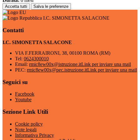
Durata:
6 mesi
Accetta tutti
Salva le preferenze
I.C. SIMONETTA SALACONE
Contatti
I.C. SIMONETTA SALACONE
VIA F.FERRAIRONI, 38, 00100 ROMA (RM)
Tel:
0624300010
Email:
rmic8ew00x@istruzione.it
Link per inviare una mail
PEC:
rmic8ew00x@pec.istruzione.it
Link per inviare una mail
Seguici su
Facebook
Youtube
Sezione Link Utili
Cookie policy
Note legali
Informativa Privacy