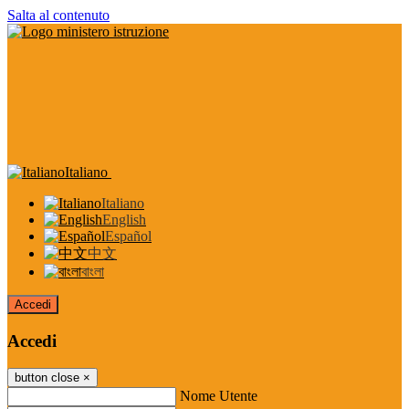
Salta al contenuto
Italiano
Italiano
English
Español
中文
বাংলা
Accedi
Accedi
button close
×
Nome Utente