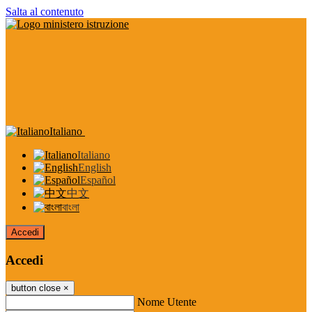
Salta al contenuto
Italiano
Italiano
English
Español
中文
বাংলা
Accedi
Accedi
button close
×
Nome Utente