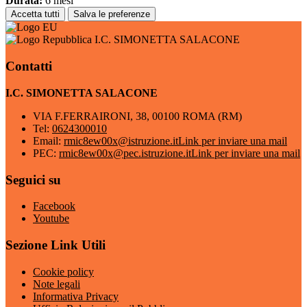
Durata:
6 mesi
Accetta tutti
Salva le preferenze
I.C. SIMONETTA SALACONE
Contatti
I.C. SIMONETTA SALACONE
VIA F.FERRAIRONI, 38, 00100 ROMA (RM)
Tel:
0624300010
Email:
rmic8ew00x@istruzione.it
Link per inviare una mail
PEC:
rmic8ew00x@pec.istruzione.it
Link per inviare una mail
Seguici su
Facebook
Youtube
Sezione Link Utili
Cookie policy
Note legali
Informativa Privacy