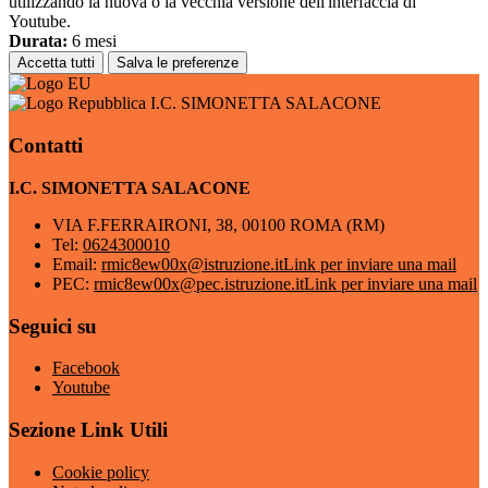
utilizzando la nuova o la vecchia versione dell'interfaccia di
Youtube.
Durata:
6 mesi
Accetta tutti
Salva le preferenze
I.C. SIMONETTA SALACONE
Contatti
I.C. SIMONETTA SALACONE
VIA F.FERRAIRONI, 38, 00100 ROMA (RM)
Tel:
0624300010
Email:
rmic8ew00x@istruzione.it
Link per inviare una mail
PEC:
rmic8ew00x@pec.istruzione.it
Link per inviare una mail
Seguici su
Facebook
Youtube
Sezione Link Utili
Cookie policy