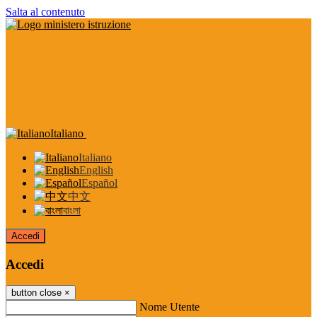
Salta al contenuto
Italiano
Italiano
English
Español
中文
বাংলা
Accedi
Accedi
button close
×
Nome Utente