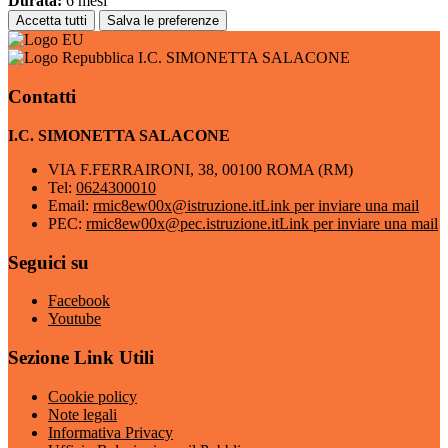
Durata:
6 mesi
Accetta tutti
Salva le preferenze
I.C. SIMONETTA SALACONE
Contatti
I.C. SIMONETTA SALACONE
VIA F.FERRAIRONI, 38, 00100 ROMA (RM)
Tel:
0624300010
Email:
rmic8ew00x@istruzione.it
Link per inviare una mail
PEC:
rmic8ew00x@pec.istruzione.it
Link per inviare una mail
Seguici su
Facebook
Youtube
Sezione Link Utili
Cookie policy
Note legali
Informativa Privacy