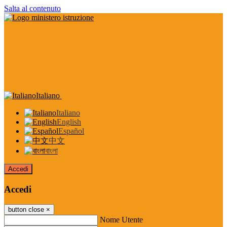
Salta al contenuto
Italiano
Italiano
English
Español
中文
বাংলা
Accedi
Accedi
button close
×
Nome Utente