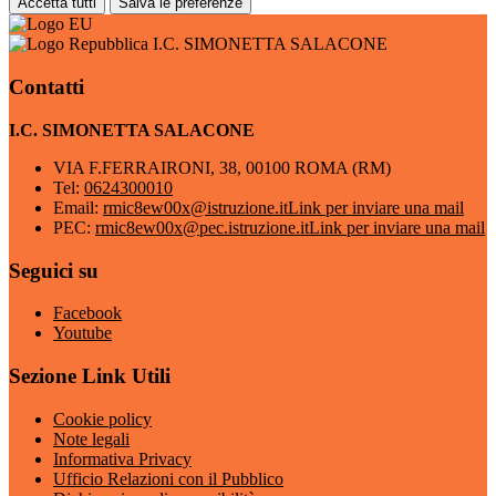
Accetta tutti
Salva le preferenze
I.C. SIMONETTA SALACONE
Contatti
I.C. SIMONETTA SALACONE
VIA F.FERRAIRONI, 38, 00100 ROMA (RM)
Tel:
0624300010
Email:
rmic8ew00x@istruzione.it
Link per inviare una mail
PEC:
rmic8ew00x@pec.istruzione.it
Link per inviare una mail
Seguici su
Facebook
Youtube
Sezione Link Utili
Cookie policy
Note legali
Informativa Privacy
Ufficio Relazioni con il Pubblico