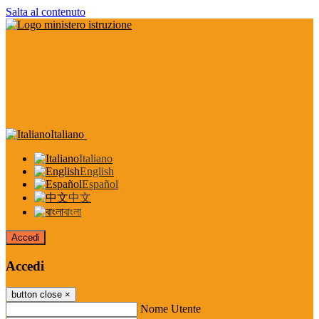
Salta al contenuto
Italiano
Italiano
English
Español
中文
বাংলা
Accedi
Accedi
button close
×
Nome Utente