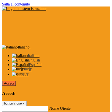
Salta al contenuto
Italiano
Italiano
English
Español
中文
বাংলা
Accedi
Accedi
button close
×
Nome Utente