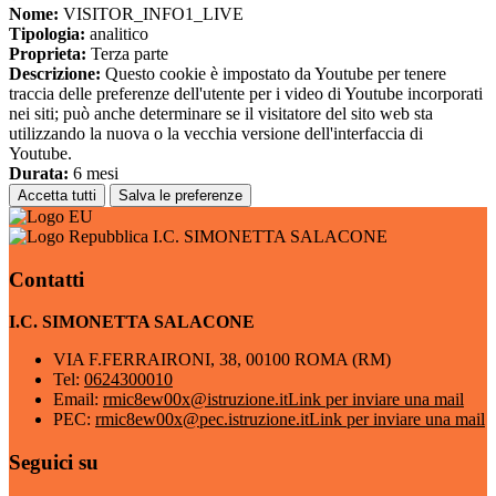
Nome:
VISITOR_INFO1_LIVE
Tipologia:
analitico
Proprieta:
Terza parte
Descrizione:
Questo cookie è impostato da Youtube per tenere
traccia delle preferenze dell'utente per i video di Youtube incorporati
nei siti; può anche determinare se il visitatore del sito web sta
utilizzando la nuova o la vecchia versione dell'interfaccia di
Youtube.
Durata:
6 mesi
Accetta tutti
Salva le preferenze
I.C. SIMONETTA SALACONE
Contatti
I.C. SIMONETTA SALACONE
VIA F.FERRAIRONI, 38, 00100 ROMA (RM)
Tel:
0624300010
Email:
rmic8ew00x@istruzione.it
Link per inviare una mail
PEC:
rmic8ew00x@pec.istruzione.it
Link per inviare una mail
Seguici su