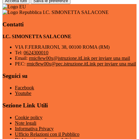
Accetta tutti
Salva le preferenze
I.C. SIMONETTA SALACONE
Contatti
I.C. SIMONETTA SALACONE
VIA F.FERRAIRONI, 38, 00100 ROMA (RM)
Tel:
0624300010
Email:
rmic8ew00x@istruzione.it
Link per inviare una mail
PEC:
rmic8ew00x@pec.istruzione.it
Link per inviare una mail
Seguici su
Facebook
Youtube
Sezione Link Utili
Cookie policy
Note legali
Informativa Privacy
Ufficio Relazioni con il Pubblico