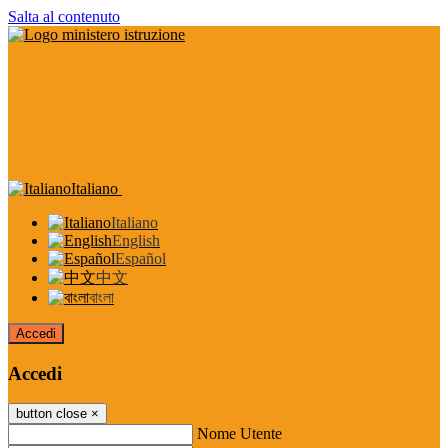
Salta al contenuto
Italiano
Italiano
English
Español
中文
বাংলা
Accedi
Accedi
button close
×
Nome Utente