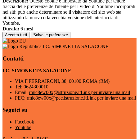
Descrizione:
Questo cookie è impostato da Youtube per tenere
traccia delle preferenze dell'utente per i video di Youtube incorporati
nei siti; può anche determinare se il visitatore del sito web sta
utilizzando la nuova o la vecchia versione dell'interfaccia di
Youtube.
Durata:
6 mesi
Accetta tutti
Salva le preferenze
I.C. SIMONETTA SALACONE
Contatti
I.C. SIMONETTA SALACONE
VIA F.FERRAIRONI, 38, 00100 ROMA (RM)
Tel:
0624300010
Email:
rmic8ew00x@istruzione.it
Link per inviare una mail
PEC:
rmic8ew00x@pec.istruzione.it
Link per inviare una mail
Seguici su
Facebook
Youtube