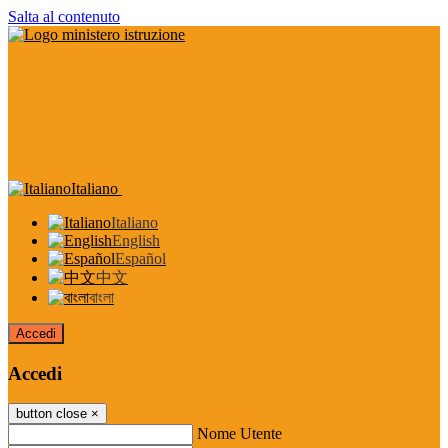
Salta al contenuto
Italiano
Italiano
English
Español
中文
বাংলা
Accedi
Accedi
button close
×
Nome Utente