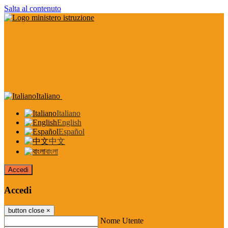
Salta al contenuto
Italiano
Italiano
English
Español
中文
বাংলা
Accedi
Accedi
button close
×
Nome Utente