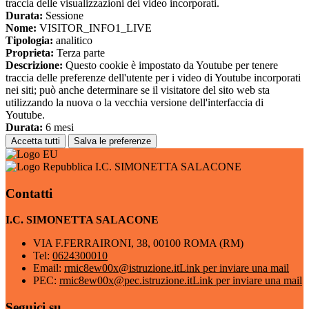
traccia delle visualizzazioni dei video incorporati.
Durata:
Sessione
Nome:
VISITOR_INFO1_LIVE
Tipologia:
analitico
Proprieta:
Terza parte
Descrizione:
Questo cookie è impostato da Youtube per tenere
traccia delle preferenze dell'utente per i video di Youtube incorporati
nei siti; può anche determinare se il visitatore del sito web sta
utilizzando la nuova o la vecchia versione dell'interfaccia di
Youtube.
Durata:
6 mesi
Accetta tutti
Salva le preferenze
I.C. SIMONETTA SALACONE
Contatti
I.C. SIMONETTA SALACONE
VIA F.FERRAIRONI, 38, 00100 ROMA (RM)
Tel:
0624300010
Email:
rmic8ew00x@istruzione.it
Link per inviare una mail
PEC:
rmic8ew00x@pec.istruzione.it
Link per inviare una mail
Seguici su