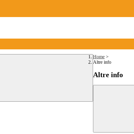
Home
>
Altre info
Altre info