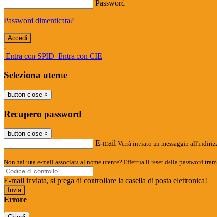
Password
Password dimenticata?
-
Entra con SPID
Entra con CIE
Seleziona utente
button close
×
Recupero password
button close
×
E-mail
Verrà inviato un messaggio all'indirizz
Non hai una e-mail associata al nome utente? Effettua il reset della password tram
E-mail inviata, si prega di controllare la casella di posta elettronica!
Errore
Chiudi