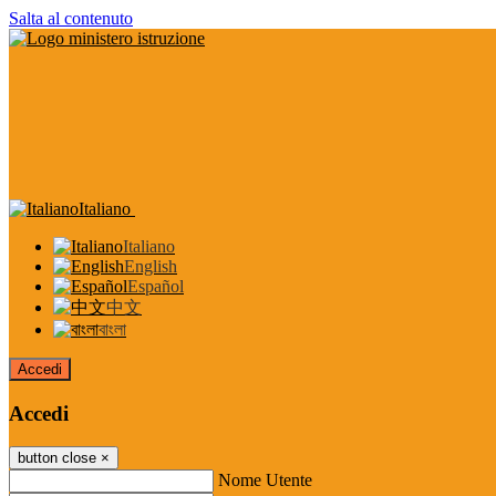
Salta al contenuto
Italiano
Italiano
English
Español
中文
বাংলা
Accedi
Accedi
button close
×
Nome Utente