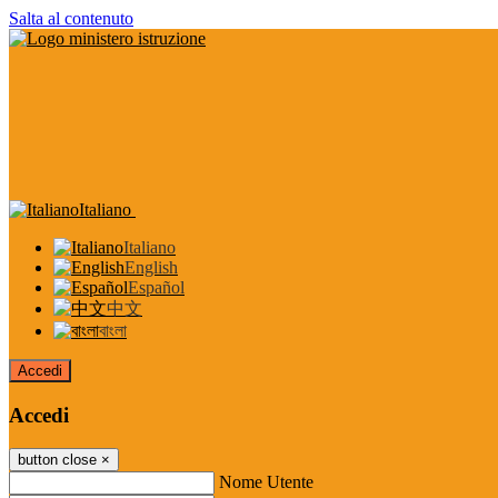
Salta al contenuto
Italiano
Italiano
English
Español
中文
বাংলা
Accedi
Accedi
button close
×
Nome Utente