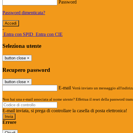
Password
Password dimenticata?
-
Entra con SPID
Entra con CIE
Seleziona utente
button close
×
Recupero password
button close
×
E-mail
Verrà inviato un messaggio all'indirizz
Non hai una e-mail associata al nome utente? Effettua il reset della password tram
E-mail inviata, si prega di controllare la casella di posta elettronica!
Errore
Chiudi