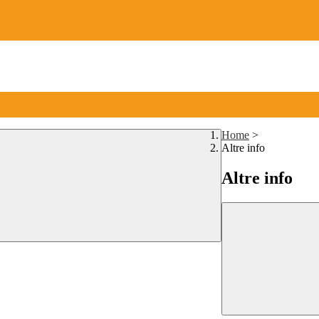
Home
>
Altre info
Altre info