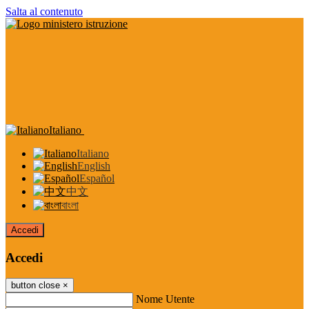
Salta al contenuto
Italiano
Italiano
English
Español
中文
বাংলা
Accedi
Accedi
button close
×
Nome Utente