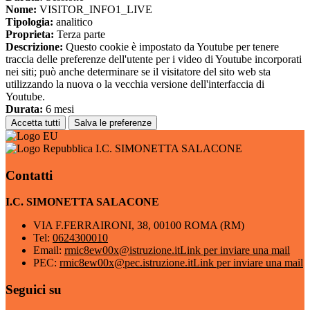
Nome:
VISITOR_INFO1_LIVE
Tipologia:
analitico
Proprieta:
Terza parte
Descrizione:
Questo cookie è impostato da Youtube per tenere
traccia delle preferenze dell'utente per i video di Youtube incorporati
nei siti; può anche determinare se il visitatore del sito web sta
utilizzando la nuova o la vecchia versione dell'interfaccia di
Youtube.
Durata:
6 mesi
Accetta tutti
Salva le preferenze
I.C. SIMONETTA SALACONE
Contatti
I.C. SIMONETTA SALACONE
VIA F.FERRAIRONI, 38, 00100 ROMA (RM)
Tel:
0624300010
Email:
rmic8ew00x@istruzione.it
Link per inviare una mail
PEC:
rmic8ew00x@pec.istruzione.it
Link per inviare una mail
Seguici su