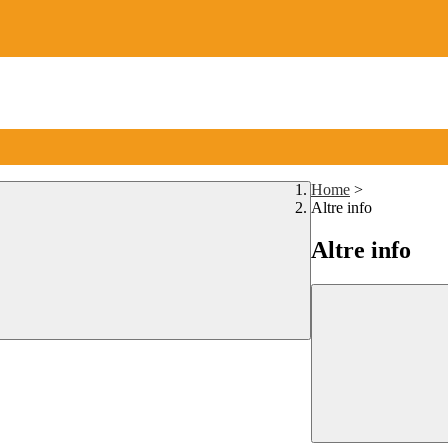
Home
>
Altre info
Altre info