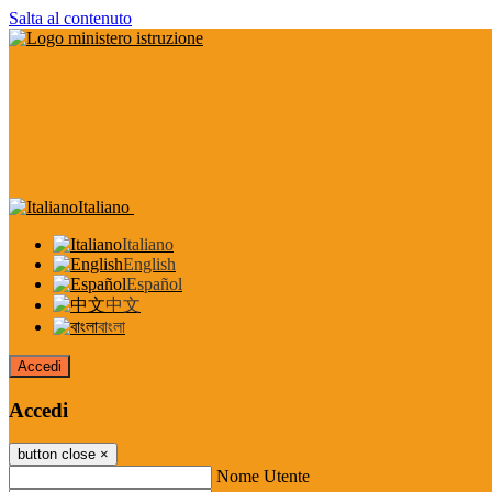
Salta al contenuto
Italiano
Italiano
English
Español
中文
বাংলা
Accedi
Accedi
button close
×
Nome Utente