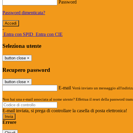
Password
Password dimenticata?
-
Entra con SPID
Entra con CIE
Seleziona utente
button close
×
Recupero password
button close
×
E-mail
Verrà inviato un messaggio all'indirizz
Non hai una e-mail associata al nome utente? Effettua il reset della password tram
E-mail inviata, si prega di controllare la casella di posta elettronica!
Errore
Chiudi