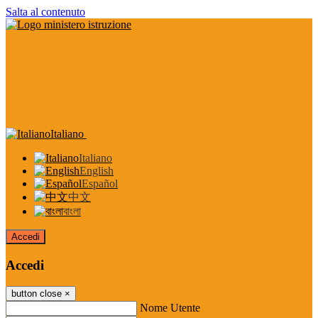
Salta al contenuto
Italiano
Italiano
English
Español
中文
বাংলা
Accedi
Accedi
button close
×
Nome Utente