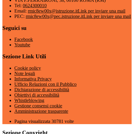
VIA F.FERRAIRONI, 38, 00100 ROMA (RM)
Tel:
0624300010
Email:
rmic8ew00x@istruzione.it
Link per inviare una mail
PEC:
rmic8ew00x@pec.istruzione.it
Link per inviare una mail
Seguici su
Facebook
Youtube
Sezione Link Utili
Cookie policy
Note legali
Informativa Privacy
Ufficio Relazioni con il Pubblico
Dichiarazione di accessibilità
Obiettivi di accessibilità
Whistleblowing
Gestione consensi cookie
Amministrazione trasparente
Pagina visualizzata
30781
volte
Sezione Copyright