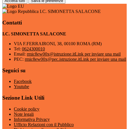
Accetta tutti
Salva le preferenze
I.C. SIMONETTA SALACONE
Contatti
I.C. SIMONETTA SALACONE
VIA F.FERRAIRONI, 38, 00100 ROMA (RM)
Tel:
0624300010
Email:
rmic8ew00x@istruzione.it
Link per inviare una mail
PEC:
rmic8ew00x@pec.istruzione.it
Link per inviare una mail
Seguici su
Facebook
Youtube
Sezione Link Utili
Cookie policy
Note legali
Informativa Privacy
Ufficio Relazioni con il Pubblico