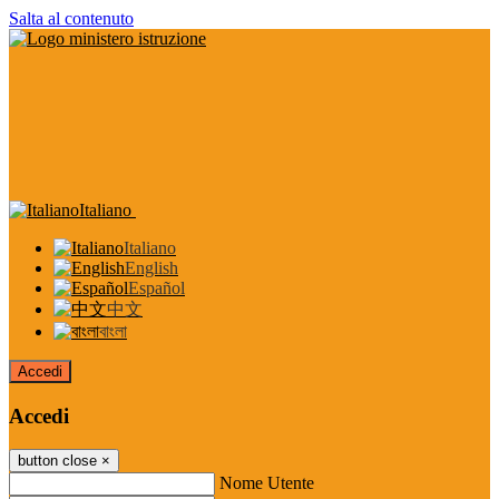
Salta al contenuto
Italiano
Italiano
English
Español
中文
বাংলা
Accedi
Accedi
button close
×
Nome Utente