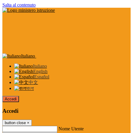
Salta al contenuto
Italiano
Italiano
English
Español
中文
বাংলা
Accedi
Accedi
button close
×
Nome Utente