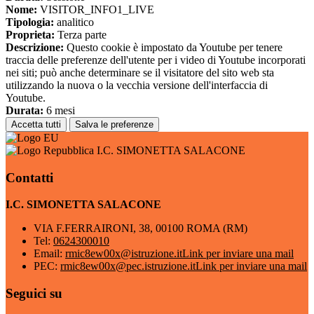
Nome:
VISITOR_INFO1_LIVE
Tipologia:
analitico
Proprieta:
Terza parte
Descrizione:
Questo cookie è impostato da Youtube per tenere
traccia delle preferenze dell'utente per i video di Youtube incorporati
nei siti; può anche determinare se il visitatore del sito web sta
utilizzando la nuova o la vecchia versione dell'interfaccia di
Youtube.
Durata:
6 mesi
Accetta tutti
Salva le preferenze
I.C. SIMONETTA SALACONE
Contatti
I.C. SIMONETTA SALACONE
VIA F.FERRAIRONI, 38, 00100 ROMA (RM)
Tel:
0624300010
Email:
rmic8ew00x@istruzione.it
Link per inviare una mail
PEC:
rmic8ew00x@pec.istruzione.it
Link per inviare una mail
Seguici su