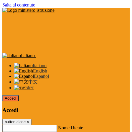
Salta al contenuto
Italiano
Italiano
English
Español
中文
বাংলা
Accedi
Accedi
button close
×
Nome Utente