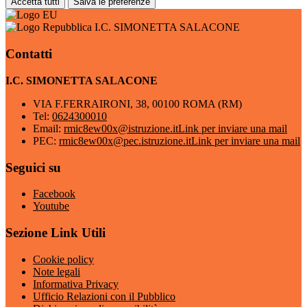
Accetta tutti
Salva le preferenze
I.C. SIMONETTA SALACONE
Contatti
I.C. SIMONETTA SALACONE
VIA F.FERRAIRONI, 38, 00100 ROMA (RM)
Tel:
0624300010
Email:
rmic8ew00x@istruzione.it
Link per inviare una mail
PEC:
rmic8ew00x@pec.istruzione.it
Link per inviare una mail
Seguici su
Facebook
Youtube
Sezione Link Utili
Cookie policy
Note legali
Informativa Privacy
Ufficio Relazioni con il Pubblico