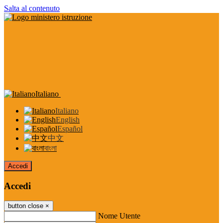
Salta al contenuto
Italiano
Italiano
English
Español
中文
বাংলা
Accedi
Accedi
button close
×
Nome Utente