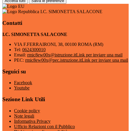
Accetta tutti
Salva le preferenze
I.C. SIMONETTA SALACONE
Contatti
I.C. SIMONETTA SALACONE
VIA F.FERRAIRONI, 38, 00100 ROMA (RM)
Tel:
0624300010
Email:
rmic8ew00x@istruzione.it
Link per inviare una mail
PEC:
rmic8ew00x@pec.istruzione.it
Link per inviare una mail
Seguici su
Facebook
Youtube
Sezione Link Utili
Cookie policy
Note legali
Informativa Privacy
Ufficio Relazioni con il Pubblico