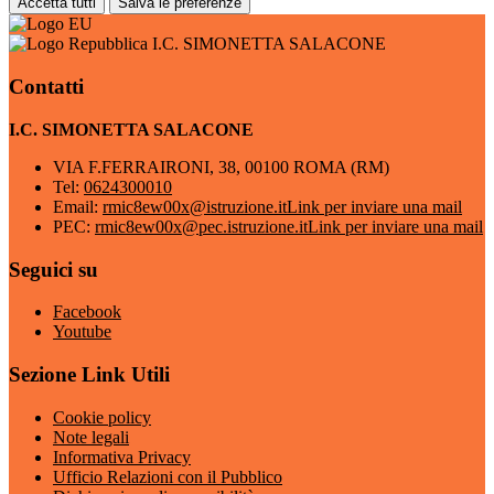
Accetta tutti
Salva le preferenze
I.C. SIMONETTA SALACONE
Contatti
I.C. SIMONETTA SALACONE
VIA F.FERRAIRONI, 38, 00100 ROMA (RM)
Tel:
0624300010
Email:
rmic8ew00x@istruzione.it
Link per inviare una mail
PEC:
rmic8ew00x@pec.istruzione.it
Link per inviare una mail
Seguici su
Facebook
Youtube
Sezione Link Utili
Cookie policy
Note legali
Informativa Privacy
Ufficio Relazioni con il Pubblico