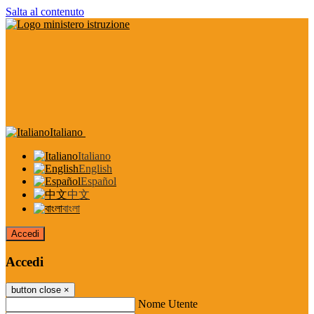
Salta al contenuto
Italiano
Italiano
English
Español
中文
বাংলা
Accedi
Accedi
button close
×
Nome Utente