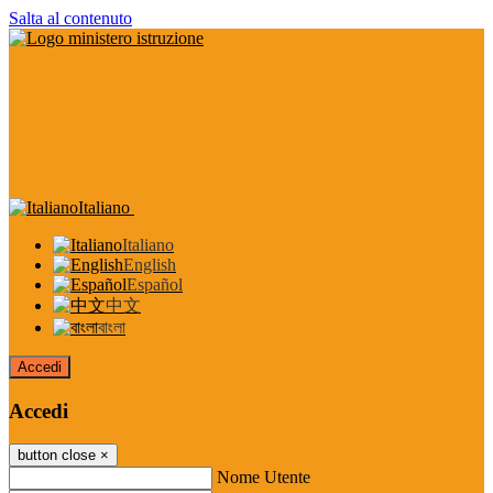
Salta al contenuto
Italiano
Italiano
English
Español
中文
বাংলা
Accedi
Accedi
button close
×
Nome Utente