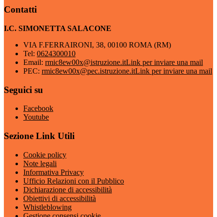
Contatti
I.C. SIMONETTA SALACONE
VIA F.FERRAIRONI, 38, 00100 ROMA (RM)
Tel:
0624300010
Email:
rmic8ew00x@istruzione.it
Link per inviare una mail
PEC:
rmic8ew00x@pec.istruzione.it
Link per inviare una mail
Seguici su
Facebook
Youtube
Sezione Link Utili
Cookie policy
Note legali
Informativa Privacy
Ufficio Relazioni con il Pubblico
Dichiarazione di accessibilità
Obiettivi di accessibilità
Whistleblowing
Gestione consensi cookie