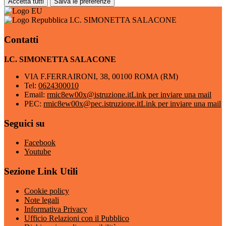
Accetta tutti
Salva le preferenze
I.C. SIMONETTA SALACONE
Contatti
I.C. SIMONETTA SALACONE
VIA F.FERRAIRONI, 38, 00100 ROMA (RM)
Tel:
0624300010
Email:
rmic8ew00x@istruzione.it
Link per inviare una mail
PEC:
rmic8ew00x@pec.istruzione.it
Link per inviare una mail
Seguici su
Facebook
Youtube
Sezione Link Utili
Cookie policy
Note legali
Informativa Privacy
Ufficio Relazioni con il Pubblico