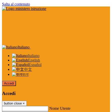
Salta al contenuto
Italiano
Italiano
English
Español
中文
বাংলা
Accedi
Accedi
button close
×
Nome Utente